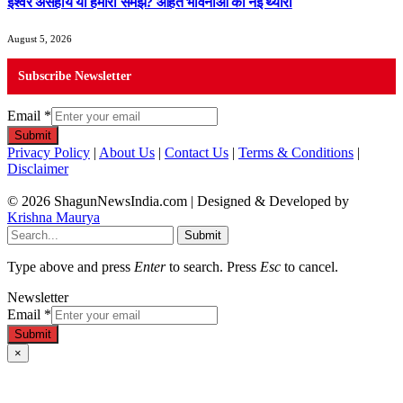
ईश्वर असहाय या हमारी समझ? आहत भावनाओं की नई थ्योरी
August 5, 2026
Subscribe Newsletter
Email
*
Submit
Privacy Policy
|
About Us
|
Contact Us
|
Terms & Conditions
|
Disclaimer
© 2026 ShagunNewsIndia.com | Designed & Developed by
Krishna Maurya
Submit
Type above and press
Enter
to search. Press
Esc
to cancel.
Newsletter
Email
*
Submit
×