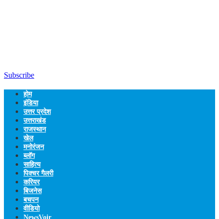
Subscribe
होम
इंडिया
उत्तर प्रदेश
उत्तराखंड
राजस्थान
खेल
मनोरंजन
ब्लॉग
साहित्य
पिक्चर गैलरी
करियर
बिजनेस
बचपन
वीडियो
NewsVoir