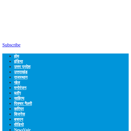
Subscribe
होम
इंडिया
उत्तर प्रदेश
उत्तराखंड
राजस्थान
खेल
मनोरंजन
ब्लॉग
साहित्य
पिक्चर गैलरी
करियर
बिजनेस
बचपन
वीडियो
NewsVoir