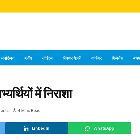
मनोरंजन
ब्लॉग
साहित्य
पिक्चर गैलरी
करियर
बिजनेस
बच
यर्थियों में निराशा
ents
4 Mins Read
LinkedIn
WhatsApp