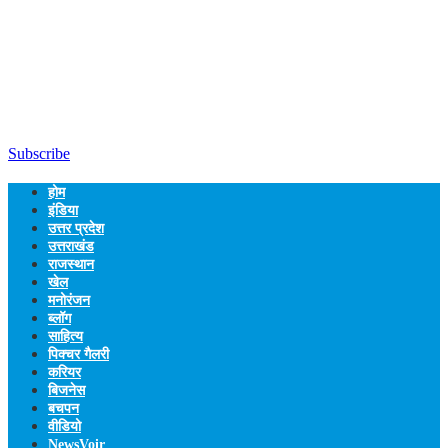
Subscribe
होम
इंडिया
उत्तर प्रदेश
उत्तराखंड
राजस्थान
खेल
मनोरंजन
ब्लॉग
साहित्य
पिक्चर गैलरी
करियर
बिजनेस
बचपन
वीडियो
NewsVoir