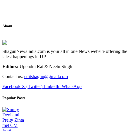
About
ShagunNewsIndia.com is your all in one News website offering the
latest happenings in UP.
Editors:
Upendra Rai & Neetu Singh
Contact us:
editshagun@gmail.com
Facebook
X (Twitter)
LinkedIn
WhatsApp
Popular Posts