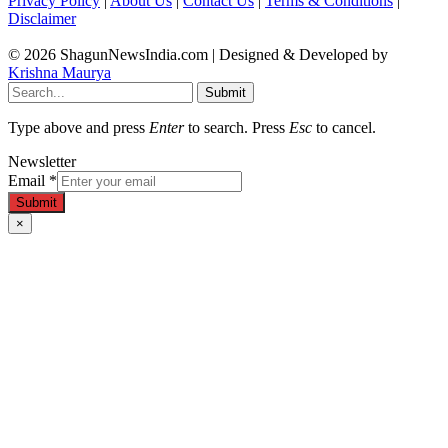
Privacy Policy
|
About Us
|
Contact Us
|
Terms & Conditions
|
Disclaimer
© 2026 ShagunNewsIndia.com | Designed & Developed by
Krishna Maurya
Submit
Type above and press
Enter
to search. Press
Esc
to cancel.
Newsletter
Email
*
Submit
×