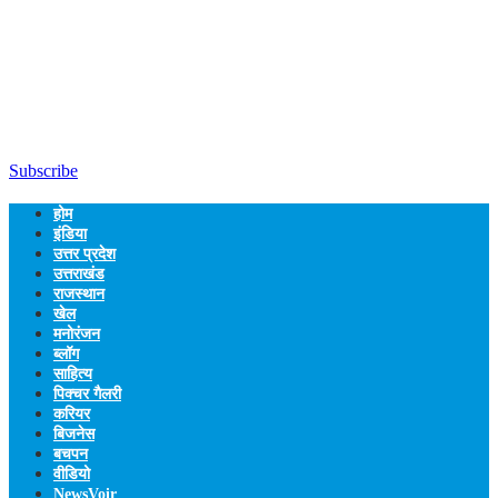
Subscribe
होम
इंडिया
उत्तर प्रदेश
उत्तराखंड
राजस्थान
खेल
मनोरंजन
ब्लॉग
साहित्य
पिक्चर गैलरी
करियर
बिजनेस
बचपन
वीडियो
NewsVoir