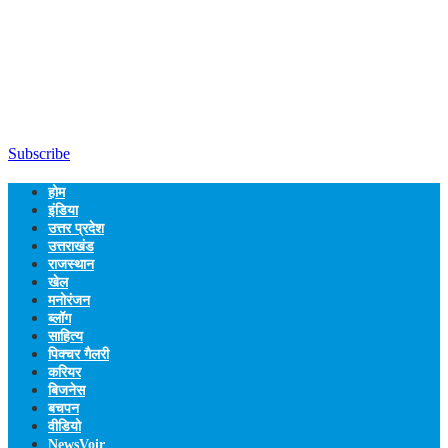
Subscribe
होम
इंडिया
उत्तर प्रदेश
उत्तराखंड
राजस्थान
खेल
मनोरंजन
ब्लॉग
साहित्य
पिक्चर गैलरी
करियर
बिजनेस
बचपन
वीडियो
NewsVoir