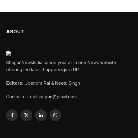
ABOUT
ShagunNewsIndia.com is your all in one News website
offering the latest happenings in UP.
Editors:
Upendra Rai & Neetu Singh
Contact us:
editshagun@gmail.com
Facebook
X
LinkedIn
WhatsApp
(Twitter)