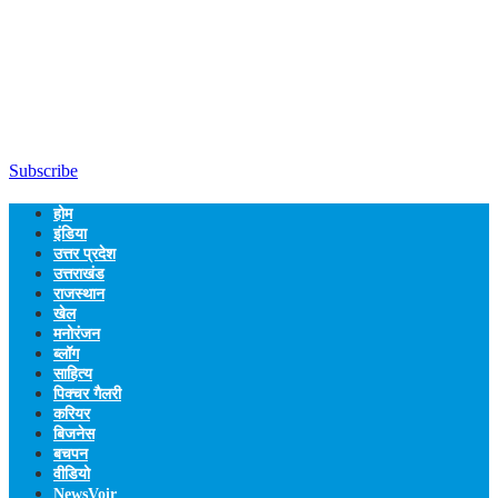
Subscribe
होम
इंडिया
उत्तर प्रदेश
उत्तराखंड
राजस्थान
खेल
मनोरंजन
ब्लॉग
साहित्य
पिक्चर गैलरी
करियर
बिजनेस
बचपन
वीडियो
NewsVoir