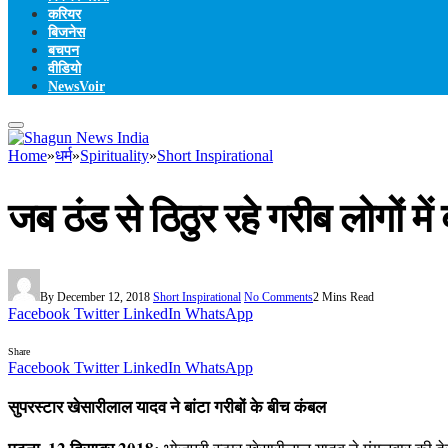
करियर
बिजनेस
बचपन
वीडियो
NewsVoir
Home
»
धर्म
»
Spirituality
»
Short Inspirational
जब ठंड से ठिठुर रहे गरीब लोगों में
By
December 12, 2018
Short Inspirational
No Comments
2 Mins Read
Facebook
Twitter
LinkedIn
WhatsApp
Share
Facebook
Twitter
LinkedIn
WhatsApp
सुपरस्‍टार खेसारीलाल यादव ने बांटा गरीबों के बीच कंबल