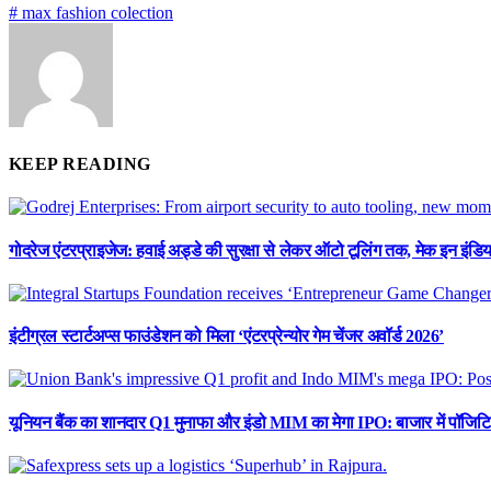
# max fashion colection
KEEP READING
गोदरेज एंटरप्राइजेज: हवाई अड्डे की सुरक्षा से लेकर ऑटो टूलिंग तक, मेक इन इंडि
इंटीग्रल स्टार्टअप्स फाउंडेशन को मिला ‘एंटरप्रेन्योर गेम चेंजर अवॉर्ड 2026’
यूनियन बैंक का शानदार Q1 मुनाफा और इंडो MIM का मेगा IPO: बाजार में पॉजिटि