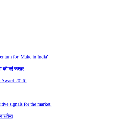
या को नई रफ्तार
व संकेत