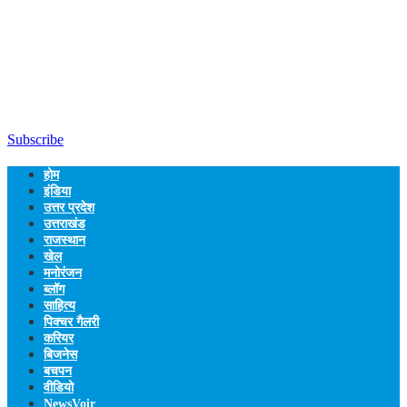
Subscribe
होम
इंडिया
उत्तर प्रदेश
उत्तराखंड
राजस्थान
खेल
मनोरंजन
ब्लॉग
साहित्य
पिक्चर गैलरी
करियर
बिजनेस
बचपन
वीडियो
NewsVoir