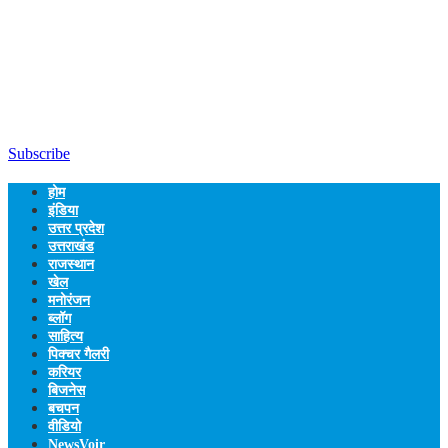
Subscribe
होम
इंडिया
उत्तर प्रदेश
उत्तराखंड
राजस्थान
खेल
मनोरंजन
ब्लॉग
साहित्य
पिक्चर गैलरी
करियर
बिजनेस
बचपन
वीडियो
NewsVoir