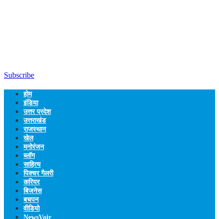
Subscribe
होम
इंडिया
उत्तर प्रदेश
उत्तराखंड
राजस्थान
खेल
मनोरंजन
ब्लॉग
साहित्य
पिक्चर गैलरी
करियर
बिजनेस
बचपन
वीडियो
NewsVoir