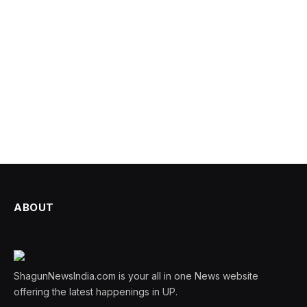
ABOUT
ShagunNewsIndia.com is your all in one News website
offering the latest happenings in UP.