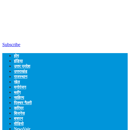
Subscribe
होम
इंडिया
उत्तर प्रदेश
उत्तराखंड
राजस्थान
खेल
मनोरंजन
ब्लॉग
साहित्य
पिक्चर गैलरी
करियर
बिजनेस
बचपन
वीडियो
NewsVoir