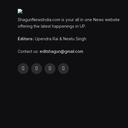
ShagunNewsIndia.com is your all in one News website
offering the latest happenings in UP.
Editors:
Upendra Rai & Neetu Singh
Contact us:
editshagun@gmail.com
Facebook
X
LinkedIn
WhatsApp
(Twitter)