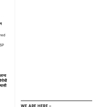
पन
िलाना
िरोधी
त्यासी
WE ARE HERE –