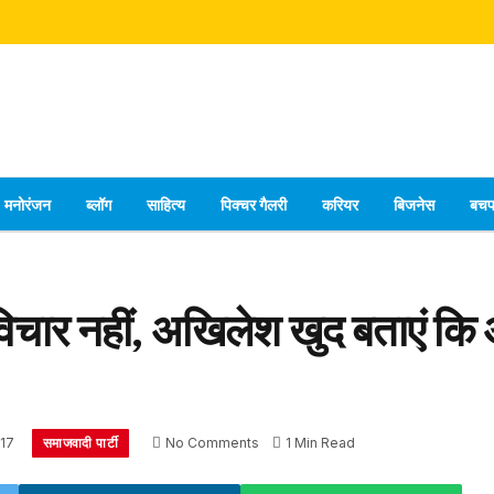
मनोरंजन
ब्लॉग
साहित्य
पिक्चर गैलरी
करियर
बिजनेस
बच
विचार नहीं, अखिलेश खुद बताएं कि 
समाजवादी पार्टी
17
No Comments
1 Min Read