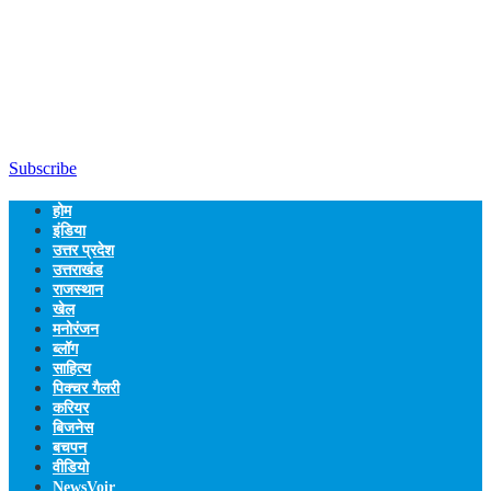
Subscribe
होम
इंडिया
उत्तर प्रदेश
उत्तराखंड
राजस्थान
खेल
मनोरंजन
ब्लॉग
साहित्य
पिक्चर गैलरी
करियर
बिजनेस
बचपन
वीडियो
NewsVoir