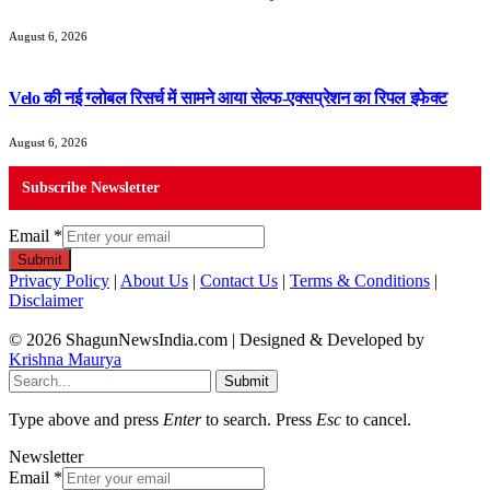
August 6, 2026
Velo की नई ग्लोबल रिसर्च में सामने आया सेल्फ-एक्सप्रेशन का रिपल इफेक्ट
August 6, 2026
Subscribe Newsletter
Email
*
Submit
Privacy Policy
|
About Us
|
Contact Us
|
Terms & Conditions
|
Disclaimer
© 2026 ShagunNewsIndia.com | Designed & Developed by
Krishna Maurya
Submit
Type above and press
Enter
to search. Press
Esc
to cancel.
Newsletter
Email
*