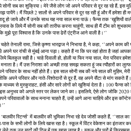
ये सोनी सब का शुक्रिया। मेरे जैसे लोग जो अपने परिवार से दूर रह रहे हैं, इस मु
ायेंगे। मैं पिछले 2 सालों से अपने परिवार से दूर रह रही हूं और मैं हमेशा ही मन
दू हो जाये और मैं उनके साथ यह नया साल मना पाऊं। फैन्‍स तक ‘खुशियों वाल
 प्रयास के लिये मैं सोनी सब की तारीफ करना चाहूंगी, साथ ही मैं टीम को शुभकामन
योंकि मुझे पूरा विश्‍वास है कि उनके पास ढेरों एंट्रीज आने वाली है।‘’
हेते तेनाली रामा, जिसे कृष्‍णा भारद्वाज ने निभाया है, ने कहा, ‘’अपने काम की 
े अपने घर रांची से मुंबई आना पड़ा। कहते हैं ना कि घर वहां होता है जहां आप
 लिये बिलकुल सही है। चाहे दिवाली हो, होली या फिर नया साल, मेरा परिवार हमे
नाता है। मैं उस निराशा को अच्‍छी तरह समझ सकता हूं जब त्‍यौहारों का लुत्‍फ
ने परिवार के साथ नहीं होते हैं। इस साल सोनी सब की नये साल की मुहिम, मेर
जोकि अपने परिवार और नाते-रिश्‍तेदारों से दूर हैं, वह अपने सैंटा से मांग सकते ह
े माध्‍यम से मुस्‍कुराहट, हंसी और सारे लोगों को खुशियां देता है। 100 फैन्‍स 
इस अनुभव को अगले स्‍तर पर लेकर जाने का। इसलिये, ऐसे लोग जोकि 2020
े परिवावालों के साथ मनाना चाहते हैं, उन्‍हें आगे आना चाहिये और इस कॉन्‍टेस्‍ट 
।‘’
‘बालवीर रिटर्न्‍स’ में बालवीर की भूमिका निभा रहे देव जोशी कहते हैं, ‘’साल का
पास के सभी लोगों के लिये खास रहा है। स्‍कूल में विंटर वेकेशन का इंतजार कर
ा लेने तक उन यादों की दिल में एक खास जगह है। स्‍कूल और घरों में क्रिसम