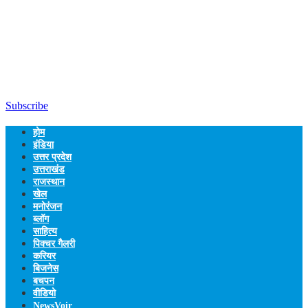
Subscribe
होम
इंडिया
उत्तर प्रदेश
उत्तराखंड
राजस्थान
खेल
मनोरंजन
ब्लॉग
साहित्य
पिक्चर गैलरी
करियर
बिजनेस
बचपन
वीडियो
NewsVoir