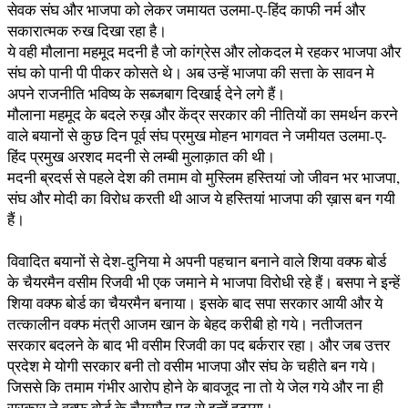
सेवक संघ और भाजपा को लेकर जमायत उलमा-ए-हिंद काफी नर्म और
सकारात्मक रुख दिखा रहा है।
ये वही मौलाना महमूद मदनी है जो कांग्रेस और लोकदल मे रहकर भाजपा और
संघ को पानी पी पीकर कोसते थे। अब उन्हें भाजपा की सत्ता के सावन मे
अपने राजनीति भविष्य के सब्जबाग दिखाई देने लगे हैं।
मौलाना महमूद के बदले रुख़ और केंद्र सरकार की नीतियों का समर्थन करने
वाले बयानों से कुछ दिन पूर्व संघ प्रमुख मोहन भागवत ने जमीयत उलमा-ए-
हिंद प्रमुख अरशद मदनी से लम्बी मुलाक़ात की थी।
मदनी ब्रदर्स से पहले देश की तमाम वो मुस्लिम हस्तियां जो जीवन भर भाजपा,
संघ और मोदी का विरोध करती थी आज ये हस्तियां भाजपा की ख़ास बन गयी
हैं।
विवादित बयानों से देश-दुनिया मे अपनी पहचान बनाने वाले शिया वक्फ बोर्ड
के चैयरमैन वसीम रिजवी भी एक जमाने मे भाजपा विरोधी रहे हैं। बसपा ने इन्हें
शिया वक्फ बोर्ड का चैयरमैन बनाया। इसके बाद सपा सरकार आयी और ये
तत्कालीन वक्फ मंत्री आजम खान के बेहद करीबी हो गये। नतीजतन
सरकार बदलने के बाद भी वसीम रिजवी का पद बर्करार रहा। और जब उत्तर
प्रदेश मे योगी सरकार बनी तो वसीम भाजपा और संघ के चहीते बन गये।
जिससे कि तमाम गंभीर आरोप होने के बावजूद ना तो ये जेल गये और ना ही
सरकार ने वक्फ बोर्ड के चैयरमैन पद से इन्हें हटाया।