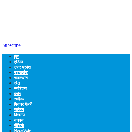
Subscribe
होम
इंडिया
उत्तर प्रदेश
उत्तराखंड
राजस्थान
खेल
मनोरंजन
ब्लॉग
साहित्य
पिक्चर गैलरी
करियर
बिजनेस
बचपन
वीडियो
NewsVoir