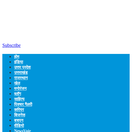
Subscribe
होम
इंडिया
उत्तर प्रदेश
उत्तराखंड
राजस्थान
खेल
मनोरंजन
ब्लॉग
साहित्य
पिक्चर गैलरी
करियर
बिजनेस
बचपन
वीडियो
NewsVoir