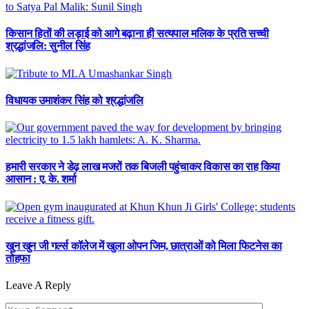
किसान हितों की लड़ाई को आगे बढ़ाना ही सत्यपाल मलिक के प्रति सच्ची
श्रद्धांजलि: सुनील सिंह
विधायक उमाशंकर सिंह को श्रद्धांजलि
हमारी सरकार ने डेढ़ लाख मजरों तक बिजली पहुंचाकर विकास का राह किया
आसान : ए. के. शर्मा
खुन खुन जी गर्ल्स कॉलेज में खुला ओपन जिम, छात्राओं को मिला फिटनेस का
तोहफा
Leave A Reply