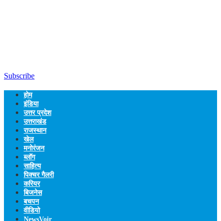
Subscribe
होम
इंडिया
उत्तर प्रदेश
उत्तराखंड
राजस्थान
खेल
मनोरंजन
ब्लॉग
साहित्य
पिक्चर गैलरी
करियर
बिजनेस
बचपन
वीडियो
NewsVoir