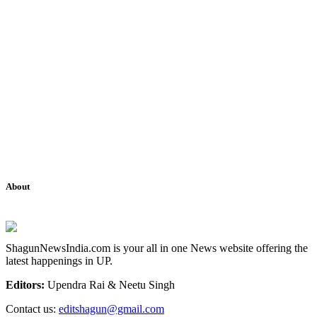
About
ShagunNewsIndia.com is your all in one News website offering the
latest happenings in UP.
Editors:
Upendra Rai & Neetu Singh
Contact us:
editshagun@gmail.com