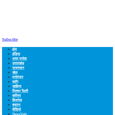
Subscribe
होम
इंडिया
उत्तर प्रदेश
उत्तराखंड
राजस्थान
खेल
मनोरंजन
ब्लॉग
साहित्य
पिक्चर गैलरी
करियर
बिजनेस
बचपन
वीडियो
NewsVoir