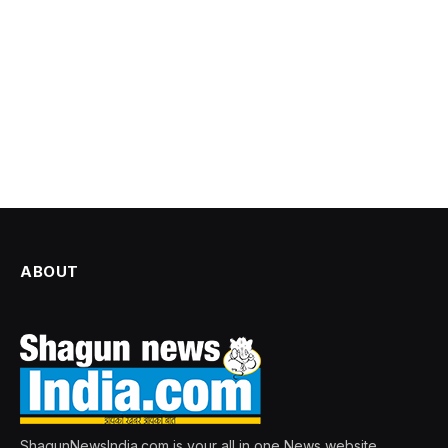
ABOUT
ShagunNewsIndia.com is your all in one News website