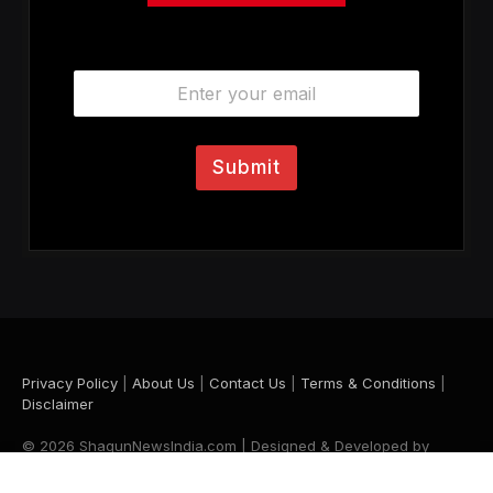
E
m
a
i
l
Submit
*
Privacy Policy
|
About Us
|
Contact Us
|
Terms & Conditions
|
Disclaimer
© 2026 ShagunNewsIndia.com | Designed & Developed by
Krishna Maurya