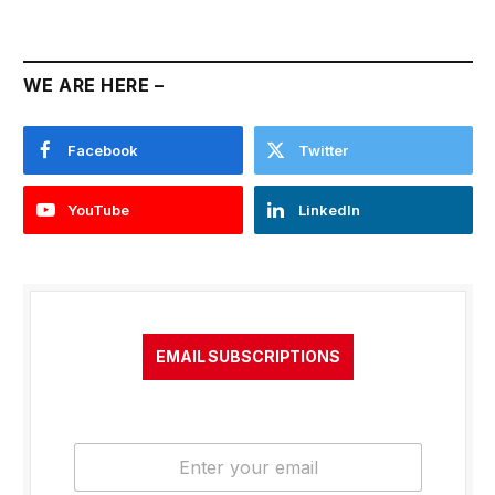
WE ARE HERE –
Facebook
Twitter
YouTube
LinkedIn
EMAIL SUBSCRIPTIONS
E
m
a