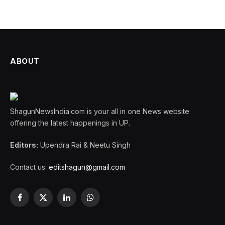
ABOUT
ShagunNewsIndia.com is your all in one News website
offering the latest happenings in UP.
Editors:
Upendra Rai & Neetu Singh
Contact us:
editshagun@gmail.com
Facebook
X
LinkedIn
WhatsApp
(Twitter)