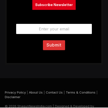
Subscribe Newsletter
E
m
a
i
l
Submit
*
Privacy Policy
|
About Us
|
Contact Us
|
Terms & Conditions
|
Disclaimer
© 2026 ShagunNewsIndia.com | Designed & Developed by