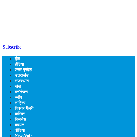
Subscribe
होम
इंडिया
उत्तर प्रदेश
उत्तराखंड
राजस्थान
खेल
मनोरंजन
ब्लॉग
साहित्य
पिक्चर गैलरी
करियर
बिजनेस
बचपन
वीडियो
NewsVoir