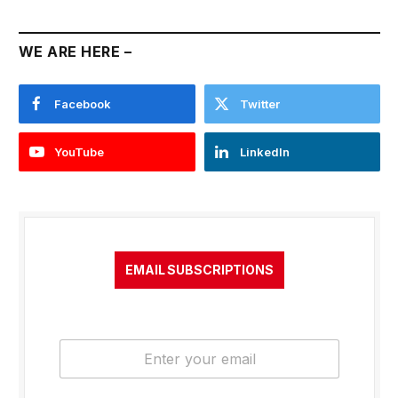
WE ARE HERE –
Facebook
Twitter
YouTube
LinkedIn
EMAIL SUBSCRIPTIONS
E
m
a
i