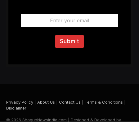
E
m
a
i
l
Submit
*
Privacy Policy
|
About Us
|
Contact Us
|
Terms & Conditions
|
Disclaimer
© 2026 ShagunNewsIndia.com | Designed & Developed by
Krishna Maurya