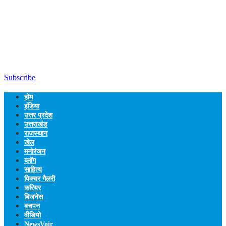
Subscribe
होम
इंडिया
उत्तर प्रदेश
उत्तराखंड
राजस्थान
खेल
मनोरंजन
ब्लॉग
साहित्य
पिक्चर गैलरी
करियर
बिजनेस
बचपन
वीडियो
NewsVoir