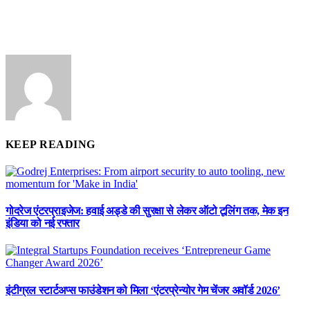
KEEP READING
गोदरेज एंटरप्राइजेज: हवाई अड्डे की सुरक्षा से लेकर ऑटो टूलिंग तक, मेक इन
इंडिया को नई रफ्तार
इंटीग्रल स्टार्टअप्स फाउंडेशन को मिला ‘एंटरप्रेन्योर गेम चेंजर अवॉर्ड 2026’