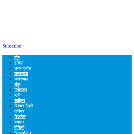
Subscribe
होम
इंडिया
उत्तर प्रदेश
उत्तराखंड
राजस्थान
खेल
मनोरंजन
ब्लॉग
साहित्य
पिक्चर गैलरी
करियर
बिजनेस
बचपन
वीडियो
NewsVoir