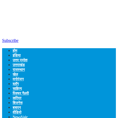
Subscribe
होम
इंडिया
उत्तर प्रदेश
उत्तराखंड
राजस्थान
खेल
मनोरंजन
ब्लॉग
साहित्य
पिक्चर गैलरी
करियर
बिजनेस
बचपन
वीडियो
NewsVoir