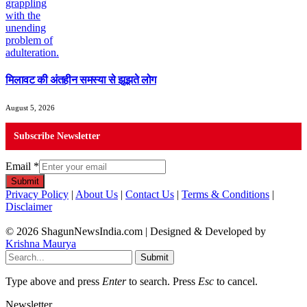
मिलावट की अंतहीन समस्या से झूझते लोग
August 5, 2026
Subscribe Newsletter
Email
*
Submit
Privacy Policy
|
About Us
|
Contact Us
|
Terms & Conditions
|
Disclaimer
© 2026 ShagunNewsIndia.com | Designed & Developed by
Krishna Maurya
Submit
Type above and press
Enter
to search. Press
Esc
to cancel.
Newsletter