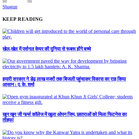
Shagun
KEEP READING
खेल-खेल में पर्सनल केयर की दुनिया से रूबरू होंगे बच्चे
हमारी सरकार ने डेढ़ लाख मजरों तक बिजली पहुंचाकर विकास का राह किया
आसान : ए. के. शर्मा
खुन खुन जी गर्ल्स कॉलेज में खुला ओपन जिम, छात्राओं को मिला फिटनेस का
तोहफा