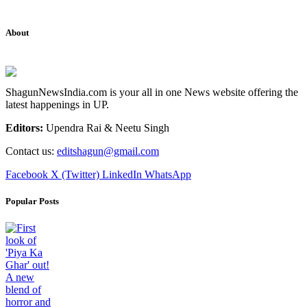
About
ShagunNewsIndia.com is your all in one News website offering the
latest happenings in UP.
Editors:
Upendra Rai & Neetu Singh
Contact us:
editshagun@gmail.com
Facebook
X (Twitter)
LinkedIn
WhatsApp
Popular Posts