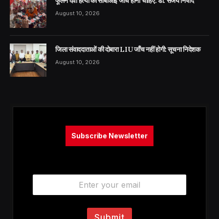
फूलन देवी हत्या की सीबीआई जांच होनी चाहिए: डॉ. संजय निषाद
August 10, 2026
जिला संवाददाताओं की दोबारा LIU जाँच नहीं होगी: सूचना निदेशक
August 10, 2026
Subscribe Newsletter
E
m
a
i
l
Submit