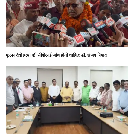
फूलन देवी हत्या की सीबीआई जांच होनी चाहिए: डॉ. संजय निषाद