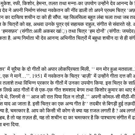
ों-मुकेश, रफी, किशोर, हेमन्त, तलत तथा मन्ना-का उपयोग उन्होंने देव आनन्द के 
ब देव ने अपनी निर्माण संस्था नवकेतन की नींव डाली तो अपने प्रथम चित्र ‘अ
देशन का दायित्व शचीन दा को ही सौंपा. यह सिलसिला बहुत लंबा चला तथा जब 
 के चित्रों को वह, अथवा उनके पुत्र एवं सहायक राहुल, संगीत से संवारते रहे.
त्र ‘हमसफ़र’ (संगीत:अली अकबर खां़) तथा चित्र ‘हम दोनों’ (संगीत: जयदेव
ा है. अन्य निर्माता भी देव आनन्द अभिनीत चित्रों में बहुधा शचीन दा से ही संग
’ में सुरैया के दो गीतों को अपार लोकप्रियता मिली, ‘‘ मन मोर हुआ मतवाला.
े, एक ने मानें…’’. 1951 में नवकेतन के चित्र ‘बाज़ी’ में उन्होंने गीता दत्त क
 तलाशे तथा विभिन्न प्रकार के गीतों में उनका उपयोग किया. इस चित्र के साह
के लिखे आठ गीतों में से एक-एक गीत शमशाद बेगम तथा किशोर कुमार का थाए श
 हुये थे, जिनमें से ‘‘ आज की रात पिया दिल न तोड़ों..’’ अपनी कोमल-सी मीठी-मी
बस याद आ जाता है. इसी चित्र का एक अन्य गीत हे‘‘ तदबीर से बिगड़ी हुई तक़द
्या है, चमत्कार है. आप को किसी भी कोण से क्या यह ग़जल लगती है ? अब लगत
ब, है तो यह ग़ज़ल ही, यह तो शचीन दा का चमत्कार है कि पाश्चात्य संगीत में
 बना दिया.