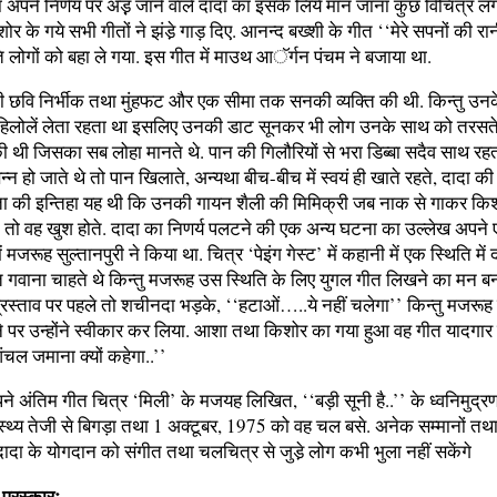
ा अपने निर्णय पर अड़़ जाने वाले दादा का इसके लिये मान जाना कुछ विचित्र लग
र के गये सभी गीतों ने झंडे़ गाड़ दिए. आनन्द बख्शी के गीत ‘‘मेरे सपनों की रा
ि लोगों को बहा ले गया. इस गीत में माउथ आॅर्गन पंचम ने बजाया था.
 छवि निर्भीक तथा मुंहफट और एक सीमा तक सनकी व्यक्ति की थी. किन्तु उनके 
रम हिलोलें लेता रहता था इसलिए उनकी डाट सूनकर भी लोग उनके साथ को तरसते 
ी थी जिसका सब लोहा मानते थे. पान की गिलौरियों से भरा डिब्बा सदैव साथ रह
सन्न हो जाते थे तो पान खिलाते, अन्यथा बीच-बीच में स्वयं ही खाते रहते, दादा की
ता की इन्तिहा यह थी कि उनकी गायन शैली की मिमिक्री जब नाक से गाकर किश
े तो वह खुश होते. दादा का निणर्य पलटने की एक अन्य घटना का उल्लेख अपने
में मजरूह सुल्तानपुरी ने किया था. चित्र ‘पेइंग गेस्ट’ में कहानी में एक स्थिति मे
 गवाना चाहते थे किन्तु मजरूह उस स्थिति के लिए युगल गीत लिखने का मन बना
रस्ताव पर पहले तो शचीनदा भड़के, ‘‘हटाओं…..ये नहीं चलेगा’’ किन्तु मजरूह 
 पर उन्होंने स्वीकार कर लिया. आशा तथा किशोर का गया हुआ वह गीत यादग
चल जमाना क्यों कहेगा..’’
ने अंतिम गीत चित्र ‘मिली’ के मजयह लिखित, ‘‘बड़ी सूनी है..’’ के ध्वनिमुद्र
स्थ्य तेजी से बिगड़ा तथा 1 अक्टूबर, 1975 को वह चल बसे. अनेक सम्मानों तथा 
ादा के योगदान को संगीत तथा चलचित्र से जुडे़ लोग कभी भुला नहीं सकेंगे
पुरस्कारः