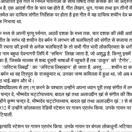
 आधारित इस गीत में निर्मल भावनाओं के साथ विषाद तथा कसक का जो अद्रुत 
्लभ है. एक आदर्श गीत के चार पक्ष होते है. गीत लेखन, धुन, गायम तथा इन तीनों म
मेल का दायित्व संगीत निर्देशक पर होता है इस गीत में यह दायित्व शचीन देव बर्
क निभाया था.
े मध्य से अपनी मृत्यु पर्यनत, आठवें दशक के मध्य तक, चार दशक की लंबी अवध
ीत के स्तंभ रहे शचीन देव बर्मन ने लगभग सौ चलचित्रों को संगीत से सजाया त
की रचना की.इनमें से अनेक चलचित्रों के तो सभी गीत भारी लोकप्रियता के धनी स
नाम बहुधा देवनागरी लिपि में ‘सचिन’ लिखा जाता है, जो अशुद्ध है. किन्तु इसमे
ा है, जिसके माध्यम से शब्द दूसरी भाषाओं में पहुचते हैं तब ‘ठाकुर’ को ‘टैगोर’
 ‘जस्टिस लिबढ़ाँ ’ का ‘जस्टिस लिब्रहान’ हो जाता है. अस्तु……शचीन दा का
 बर्मन था वह त्रिपुरा के राजकुमार थ, उनका जन्म कमिल्ला में हुआ था, जो अब बां
आठ भाई-बहन और थे।
्वद्यिालय से ठण्।ण् करने के पश्चात उन्होंने अपना ध्यान पूरी तरह संगीत में ल
्ण चन्द्र दे, भीष्मदेव चट्टोपाध्याय, बादल ख़ां तथा अलाउद्दीन ख़ां से संगीत की शिक्
होंने कृष्ण चन्द्र दे, भीष्मदेव चट्टोपाध्याय, बादल ख़ां तथा अलाउद्दीन ख़ंा से 
1932 में उन्होंने कोलकाता रेडियों स्टेशन पर गायन प्रारंभ किया. उनके गायन पर
टियाली.
इत्यादि स्टेशन पर गायन प्रारंभ किया. उनके गायन पर बंगला लोकधुनों-भटियाल