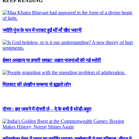
KEEP READING
ज्योति पुंज के रूप में प्रकट हुईं थीं माँ खैरा भवानी
ईश्वर असहाय या हमारी समझ? आहत भावनाओं की नई थ्योरी
मिलावट की अंतहीन समस्या से झूझते लोग
दोस्त : इस ज़माने में दोस्ती ले – दे के बची है थोड़ी-बहुत
कॉमनवेल्थ गेम्स में भारत का स्वर्णिम धमाका: मुक्केबाजी ने रचा इतिहास, नीरज ने