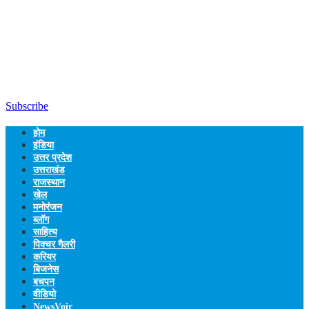
Subscribe
होम
इंडिया
उत्तर प्रदेश
उत्तराखंड
राजस्थान
खेल
मनोरंजन
ब्लॉग
साहित्य
पिक्चर गैलरी
करियर
बिजनेस
बचपन
वीडियो
NewsVoir