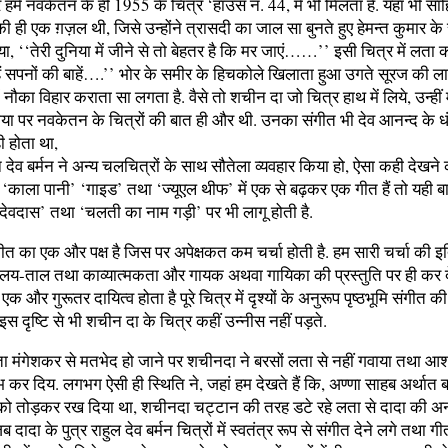
हमें नवकेतन के ही 1955 के चित्र ‘हाउस नं. 44, में भी मिलता है. यहां भी साह
ी ही एक ग़ज़ल थी, जिसे उन्होंने त्रासदी का जाल सा बुनते हुए हेमन्त कुमार के स्व
ा, ‘‘तेरी दुनिया में जीने से तो बेहतर है कि मर जाएं……’’ इसी चित्र में लता 
हैं सपनों की बाहें….’’ भोर के समीर के हिचकोले खिलाता हुआ उगते सूरज की ला
ं नौका विहार कराता सा लगता है. वैसे तो शचीन दा जो चित्र हाथ में लिये, उन्हीं 
 पर नवकेतन के चित्रों की बात ही और थी. उनका संगीत भी देव आनन्द के धंसू
ी होता था,
 देव बर्मन ने अन्य चलचित्रों के साथ सौतेला व्यवहार किया हो, ऐसा कही देखने 
 ‘काला पानी’ ‘गाइड’ तथा ‘ज्यूएल थीफ’ में एक से बढ़कर एक गीत हैं तो यही ब
 ‘देवदास’ तथा ‘चलती का नाम गड़ी’ पर भी लागू होती है.
ीत का एक और पक्ष है जिस पर अपेक्षकत कम चर्चा होती है. हम सारी चर्चा की इत
 लय-ताल तथा काव्यात्मकता और गायक अथवा गायिका की प्रस्तुति पर ही कर देते
एक और गुरूतर दायित्व होता है पूरे चित्र में दृश्यों के अनुरूप पृष्ठभूमि संगीत की
ि इस दृष्टि से भी शचीन दा के चित्र कहीं उन्नीस नहीं पड़ते.
ा मंगेशकर से मतभेद हो जाने पर शचीनदा ने बरसों लता से नहीं गवाया तथा आशा
ंभ कर दिय. लगभग ऐसी ही स्थिति ने, जहां हम देखते हैं कि, अण्णा साहब अर्थात ब
 को तोड़कर रख दिया था, शचीनदा चट्टान की तरह डटे रहे लता से दादा की अ
दादा के पुत्र राहुल देव बर्मन चित्रों में स्वतंत्र रूप से संगीत देने लगे तथा गीत