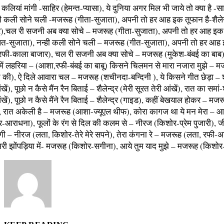
कलियां मांगी -साहिर (हेमन्त-प्यासा), ये दुनिया अगर मिल भी जाये तो क्या है -स
्ही कली सोने चली -मजरूह (गीता-सुजाता), अपनी तो हर आह इक तूफान है-शैलेन
),चल री सजनी अब क्या सोचे – मजरूह (गीता-सुजाता), अपनी तो हर आह इक
-सुजाता), नन्ही कली सोने चली – मजरूह (गीत-सुजाता), अपनी तो हर आह 
र (रफी-काला बाजार), चल री सजनी अब क्या सोचे – मजरूह (मुकेश-बंबई का बाब
में लहरिया – (आशा,रफी-बंबई का बाबू) किसने चिलमन से मारा नजारा मुझे – मज
की), ऐ दिले आवारा चल – मजरूह (शचीनदा-बन्दिनी ), ये किसने गीत छेड़ा – शेल
खें), पूछो न कैसे मैंन रैन बिताई – शैलेन्द्र (मेरी सूरत तेरी आंखें), रात का समां-श
ंखें), पूछो न कैसे मैंने रैन बिताई – शैलेन्द्र (गाइड), कहीं बेखयाल होकर – मज
ं), रात अकेली है – मजरूह (आशा-ज्यूएल थीफ), कोरा कागज था ये मन मेरा – आ
-आराधना), फूलों के रंग से दिल की कलम से – नीरज (किशोर-प्रेम पुजारी), 
ी – नीरज (लता, किशोर-तेरे मेरे सपने), तेरा कंगना रे – मजरूह (लता, रफी-
ी झोंपड़िया में- मजरूह (किशोर-सगीना), आये तुम याद मुझे – मजरूह (किशोर