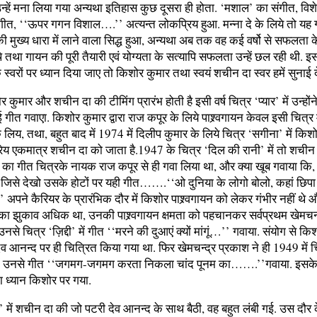
उन्हें मना लिया गया अन्यथा इतिहास कुछ दूसरा ही होता. ‘मशाल’ का संगीत, विशे
 गीत, ‘‘ऊपर गगन विशाल….’’ अत्यन्त लोकप्रिय हुआ. मन्ना दे के लिये तो यह गी
 की मुख्य धारा में लाने वाला सिद्ध हुआ, अन्यथा अब तक वह कई वर्षो से सफलता क
 थे तथा गायन की पूरी तैयारी एवं योग्यता के सत्यापि सफलता उन्हें छल रही थी. इस
 स्वरों पर ध्यान दिया जाए तो किशोर कुमार तथा स्वयं शचीन दा स्वर हमें सुनाई दे
र कुमार और शचीन दा की टीमिंग प्रारंभ होती है इसी वर्ष चित्र ‘प्यार’ में उन्हों
 गीत गवाएा. किशोर कुमार द्वारा राज कपूर के लिये पाश्र्वगायन केवल इसी चित्र म
 लिय, तथा, बहुत बाद में 1974 में दिलीप कुमार के लिये चित्र ‘सगीना’ में किशो
रेय एकमात्र शचीन दा को जाता है.1947 के चित्र ‘दिल की रानी’ में तो शचीन 
 का गीत चित्रके नायक राज कपूर से ही गवा लिया था, और क्या खूब गवाया कि,
ों जिसे देखो उसके होटों पर यही गीत…….‘‘ओ दुनिया के लोगो बोलो, कहां छिपा
पने कैरियर के प्रारंभिक दौर में किशोर पाश्र्वगायन को लेकर गंभीर नहीं थ
 झुकाव अधिक था, उनकी पाश्र्वगायन क्षमता को पहचानकर सर्वप्रथम खेमचन्
उनसे चित्र ‘ज़िद्दी’ में गीत ‘‘मरने की दुआएं क्यों मांगूं…’’ गवाया. संयोग से क
व आनन्द पर ही चित्रित किया गया था. फिर खेमचन्द्र प्रकाश ने ही 1949 में च
में उनसे गीत ‘‘जगमग-जगमग करता निकला चांद पूनम का…….’’गवाया. इसके
 ध्यान किशोर पर गया.
या’ में शचीन दा की जो पटरी देव आनन्द के साथ बैठी, वह बहुत लंबी गई. उस दौर