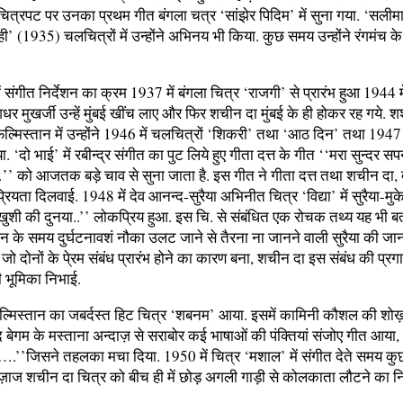
चित्रपट पर उनका प्रथम गीत बंगला चत्र ‘सांझेर पिदिम’ में सुना गया. ‘सली
ही’ (1935) चलचित्रों में उन्होंने अभिनय भी किया. कुछ समय उन्होंने रंगमंच के
ं संगीत निर्देशन का क्रम 1937 में बंगला चित्र ‘राजगी’ से प्रारंभ हुआ 1944 में
धर मुखर्जी उन्हें मुंबई खींच लाए और फिर शचीन दा मुंबई के ही होकर रह गये. श
िल्मिस्तान में उन्होंने 1946 में चलचित्रों ‘शिकरी’ तथा ‘आठ दिन’ तथा 1947 म
या. ‘दो भाई’ में रबीन्द्र संगीत का पुट लिये हुए गीता दत्त के गीत ‘‘मरा सुन्दर स
ो आजतक बड़े चाव से सुना जाता है. इस गीत ने गीता दत्त तथा शचीन दा, द
ियता दिलवाई. 1948 में देव आनन्द-सुरैया अभिनीत चित्र ‘विद्या’ में सुरैया-मु
खुशी की दुनया..’’ लोकप्रिय हुआ. इस चि. से संबंधित एक रोचक तथ्य यह भी बत
न के समय दुर्घटनावशं नौका उलट जाने से तैरना ना जानने वाली सुरैया की जा
 जो दोनों के पे्रम संबंध प्रारंभ होने का कारण बना, शचीन दा इस संबंध की प्रगा
ी भूमिका निभाई.
िल्मिस्तान का जबर्दस्त हिट चित्र ‘शबनम’ आया. इसमें कामिनी कौशल की शो
ेगम के मस्ताना अन्दाज़ से सराबोर कई भाषाओं की पंक्तियां संजोए गीत आया, ‘
….’’जिसने तहलका मचा दिया. 1950 में चित्र ‘मशाल’ में संगीत देते समय कु
ज़ाज शचीन दा चित्र को बीच ही में छोड़ अगली गाड़ी से कोलकाता लौटने का निर्ण