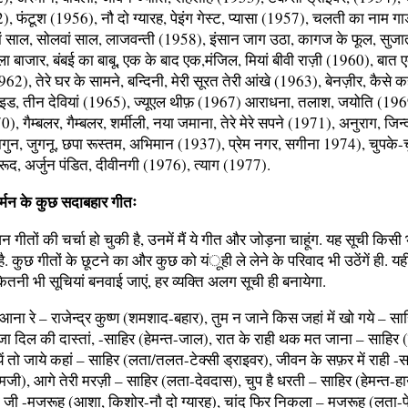
), फंटूश (1956), नौ दो ग्यारह, पेइंग गेस्ट, प्यासा (1957), चलती का नाम ग
ां साल, सोलवां साल, लाजवन्ती (1958), इंसान जाग उठा, कागज के फूल, सुज
ा बाजार, बंबई का बाबू, एक के बाद एक,मंजिल, मियां बीवी राज़ी (1960), बात
(1962), तेरे घर के सामने, बन्दिनी, मेरी सूरत तेरी आंखे (1963), बेनज़ीर, कैसे कहूं
इड, तीन देवियां (1965), ज्यूएल थीफ़ (1967) आराधना, तलाश, जयोति (1969)
0), गैम्बलर, गैम्बलर, शर्मीली, नया जमाना, तेरे मेरे सपने (1971), अनुराग, जिन्
गुन, जुगनू, छपा रूस्तम, अभिमान (1937), प्रेम नगर, सगीना 1974), चुपके-च
ूद, अर्जुन पंडित, दीवीनगी (1976), त्याग (1977).
र्मन के कुछ सदाबहार गीतः
 गीतों की चर्चा हो चुकी है, उनमें मैं ये गीत और जोड़ना चाहूंग. यह सूची किसी भी
ं है. कुछ गीतों के छूटने का और कुछ को यंूही ले लेने के परिवाद भी उठेंगें ही. 
कितनी भी सूचियां बनवाई जाएं, हर व्यक्ति अलग सूची ही बनायेगा.
ें आना रे – राजेन्द्र कुष्ण (शमशाद-बहार), तुम न जाने किस जहां में खो गये – स
ा दिल की दास्तां, -साहिर (हेमन्त-जाल), रात के राही थक मत जाना – साहिर (
ें तो जाये कहां – साहिर (लता/तलत-टेक्सी ड्राइवर), जीवन के सफ़र में राही -
जी), आगे तेरी मरज़ी – साहिर (लता-देवदास), चुप है धरती – साहिर (हेमन्त-हा
्या जी -मजरूह (आशा, किशोर-नौ दो ग्यारह), चांद फिर निकला – मजरूह (लता-पे