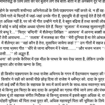
तमीमतेंसद्ध के लिये लता को घर बुलाने लगे तब बातों-बातों में ही अनबवन दूर भी ह
होने के सत्यापि शचीनदा अभिनेताओं के लिये पाश्र्वगायन नहीं करते थे. न हीं वह
 लिये गाते थे चित्रों में जहां-जहां उनके गीत हैं, पृष्ठभूमि से ही सुनाई देते हैं ऐसे ग
ुत अधिक नहीं है, पर जो भी गीत उन्होंने गाये हैं, वे बहुत बढिया हैं तथा काफी लो
में कोई न कोई संदेश अथवा प्रेरणा देते हैं. चित्र ‘सुजाता’ में मजरूह सुल्तानपु
रे बन्धु रे…’’चित्र ‘बन्दिनी’ में शैलेन्द्र लिखित ‘‘ आरघना’ में आनन्द बख्शी 
तेरी आराधना…..’’ ‘तलाश’ में मजरूह का गीत ‘‘मेरी दुनियाा है मा तेरे आंचल
में शैलेन्द्र का ‘‘वहां कौन है तेरा, मुसाफिर जायेगा कहां ?’’ उन गीतों में सह
नका गाया भ्रमर गीत ‘‘धीरे से जाना बगियन में रे भंवरा……‘‘और भजन भजन ‘‘अ
ासी….’’ तो अद्भुत हैं.
ना’ को उनके कैरियर में एक मील के पत्थर के रूप देख जाता है, लेकिन उनके स
 कुमार और राजेश खन्ना के लिए.
 ही किशोर पाश्र्वगायन के तथा राजेश अभिनय के गगन में दैदाप्यमान नक्षत्र की 
किशोर ने रफ़ी को काफी पीछे छोड़ दिया तो राजेश ने धर्मेन्द्र को. दादा के पुत्र 
 तो कई वर्षों से पिता के सहायक के रूप में कार्य करने के साथ-साथ स्वतन्त्र रूप
हे थे किन्तु इस चित्र के बाद दादा के अनुबंधों का ग्राफ नीचे जाने लगा और प
पंचम यूं तो सहायक संगीत निर्देशक थे किनतु वास्तव में इससे बहुत अधिक थे. र
ं दोहरी भूमिका थीं पिता तथा पुत्र की, अधिक महत्वपूर्ण पिता की भूमिका के लिय