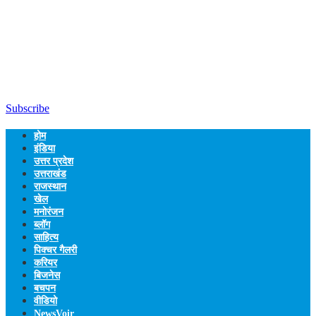
Subscribe
होम
इंडिया
उत्तर प्रदेश
उत्तराखंड
राजस्थान
खेल
मनोरंजन
ब्लॉग
साहित्य
पिक्चर गैलरी
करियर
बिजनेस
बचपन
वीडियो
NewsVoir