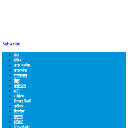
Subscribe
होम
इंडिया
उत्तर प्रदेश
उत्तराखंड
राजस्थान
खेल
मनोरंजन
ब्लॉग
साहित्य
पिक्चर गैलरी
करियर
बिजनेस
बचपन
वीडियो
NewsVoir