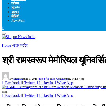
करियर
बिजनेस
बचपन
वीडियो
NewsVoir
Home
»
उत्तर प्रदेश
श्री रामस्वरूप मेमोरियल यूनिवर्
By
Shagun
June 8, 2026
उत्तर प्रदेश
No Comments
2 Mins Read
Facebook
Twitter
LinkedIn
WhatsApp
Share
Facebook
Twitter
LinkedIn
WhatsApp