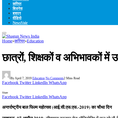
करियर
बिजनेस
बचपन
वीडियो
NewsVoir
Home
»
करियर
»
Education
छात्रों, शिक्षकों व अभिभावकों में 
By
April 7, 2019
Education
No Comments
2 Mins Read
Facebook
Twitter
LinkedIn
WhatsApp
Share
Facebook
Twitter
LinkedIn
WhatsApp
अन्तर्राष्ट्रीय बाल फिल्म महोत्सव (आई.सी.एफ.एफ.-2019) का चौथा दिन