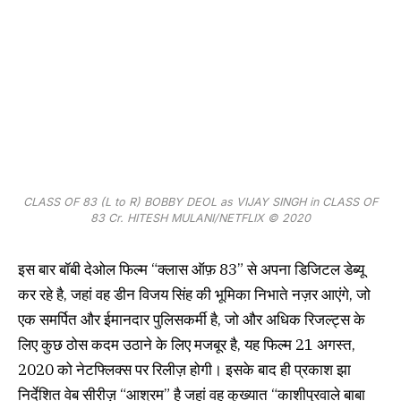
CLASS OF 83 (L to R) BOBBY DEOL as VIJAY SINGH in CLASS OF
83 Cr. HITESH MULANI/NETFLIX © 2020
इस बार बॉबी देओल फिल्म “क्लास ऑफ़ 83” से अपना डिजिटल डेब्यू
कर रहे है, जहां वह डीन विजय सिंह की भूमिका निभाते नज़र आएंगे, जो
एक समर्पित और ईमानदार पुलिसकर्मी है, जो और अधिक रिजल्ट्स के
लिए कुछ ठोस कदम उठाने के लिए मजबूर है, यह फिल्म 21 अगस्त,
2020 को नेटफ्लिक्स पर रिलीज़ होगी। इसके बाद ही प्रकाश झा
निर्देशित वेब सीरीज़ “आश्रम” है जहां वह कुख्यात “काशीपुरवाले बाबा