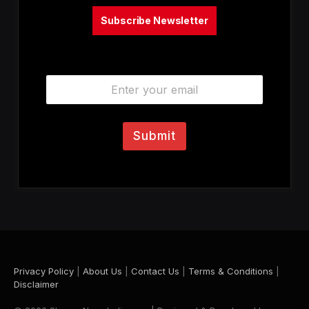
Subscribe Newsletter
E
m
a
i
l
Submit
*
Privacy Policy
|
About Us
|
Contact Us
|
Terms & Conditions
|
Disclaimer