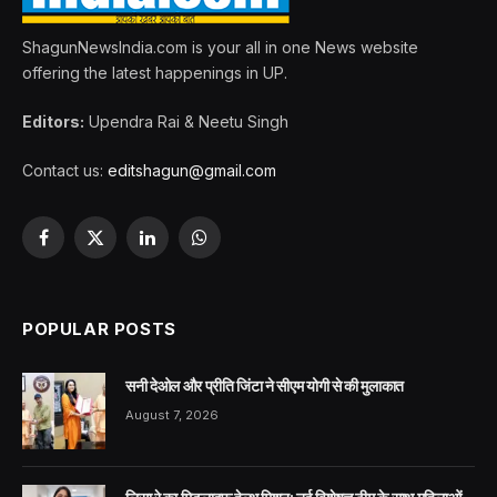
ShagunNewsIndia.com is your all in one News website
offering the latest happenings in UP.
Editors:
Upendra Rai & Neetu Singh
Contact us:
editshagun@gmail.com
Facebook
X
LinkedIn
WhatsApp
(Twitter)
POPULAR POSTS
सनी देओल और प्रीति जिंटा ने सीएम योगी से की मुलाकात
August 7, 2026