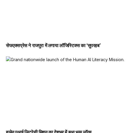
सेफएक्सप्रेस ने राजपुरा में लगाया लॉजिस्टिक्स का ‘सुपरहब’
ह्युमेन एआई लिटरेसी मिशन का देशभर में हुआ भव्य लॉन्च