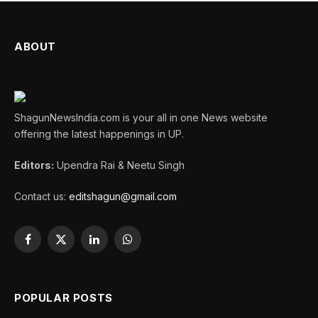
ABOUT
ShagunNewsIndia.com is your all in one News website
offering the latest happenings in UP.
Editors:
Upendra Rai & Neetu Singh
Contact us:
editshagun@gmail.com
Facebook
X
LinkedIn
WhatsApp
(Twitter)
POPULAR POSTS