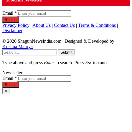
Subscribe Newsletter
Email
*
Submit
Privacy Policy
|
About Us
|
Contact Us
|
Terms & Conditions
|
Disclaimer
© 2026 ShagunNewsIndia.com | Designed & Developed by
Krishna Maurya
Submit
Type above and press
Enter
to search. Press
Esc
to cancel.
Newsletter
Email
*
Submit
×