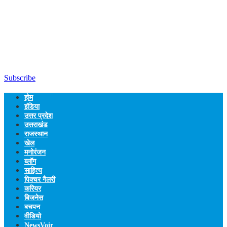
Subscribe
होम
इंडिया
उत्तर प्रदेश
उत्तराखंड
राजस्थान
खेल
मनोरंजन
ब्लॉग
साहित्य
पिक्चर गैलरी
करियर
बिजनेस
बचपन
वीडियो
NewsVoir