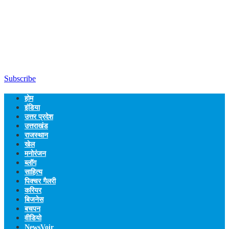
Subscribe
होम
इंडिया
उत्तर प्रदेश
उत्तराखंड
राजस्थान
खेल
मनोरंजन
ब्लॉग
साहित्य
पिक्चर गैलरी
करियर
बिजनेस
बचपन
वीडियो
NewsVoir