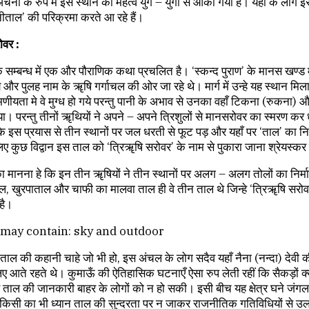
्चना के रुप में इस स्थान का महत्व युग – युगों से आंका गया है। यहाँ के लोग इसी
ैनीताल’ की परिक्रमा करते आ रहे हैं।
ोवर :
े सम्बन्ध में एक और पौराणिक कथा प्रचलित है। ‘स्कन्द पुराण’ के मानस खण्ड
त्य और पुलह नाम के ॠषि गर्गाचल की ओर जा रहे थे। मार्ग में उन्हे यह स्थान मि
णीयता मे वे मुग्ध हो गये परन्तु पानी के अभाव से उनका वहाँ टिकना (रुकना)
ा। परन्तु तीनों ॠथियों ने अपने – अपने त्रिशुलों से मानसरोवर का स्मरण कर
 इस प्रयास से तीन स्थानों पर जल धरती से फूट पड़ और यहाँ पर ‘ताल’ का निर
 कुछ विद्वान इस ताल को ‘त्रिॠषि सरोवर’ के नाम से पुकारा जाना श्रेयस्कर
का मानना हे कि इन तीन ॠषियों ने तीन स्थानों पर अलग – अलग तोलों का निर्म
ल, खुरपाताल और चाफी का मालवा ताल ही वे तीन ताल थे जिन्हे ‘त्रिॠषि सरोव
 है।
ताल की कहानी चाहे जो भी हो, इस अंचल के लोग सदैव यहाँ नैना (नन्दा) देवी क
िए आते रहते थे। कुमाऊँ की ऐतिहासिक घटनाएँ ऐसा रुप लेती रहीं कि सैकड़ों क्य
स ताल की जानकारी बाहर के लोगों को न हो सकी। इसी बीच यह क्षेत्र घने जंगल क
 किसी का भी ध्यान ताल की सुन्दरता पर न जाकर राजनीतिक गतिविधियों से उ