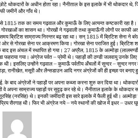
छोटे थोकदारों के अधीन होता रहा। नैनीताल के इस इलाके में भी थोकदार थे,
ाफी जमीनें और गाँव थे।
े 1815 तक का समय गढ़वाल और कुमाऊँ के लिए अत्यन्त कष्टकारी रहा है
ं गोरखाओं का शासन था। गोरखों ने गढ़वाली तथा कुमाऊँनी लोगों पर काफी अत
य ब्रिटिश साम्राज्य निरन्तर बढ़ रहा था। सन् 1815 में ब्रिटिश सेना ने बर
 ओर से गोरखा सेना पर आक्रमण किया। गोरखा सेना पराजित हुई। ब्रिटिश 
 बाद इस अंचल में स्थापित हो गया। 27 अप्रैल, 1815 के अल्मोड़ा (लालमण्डी
डा फहराया गया। अंग्रेज पर्वत – प्रेमी थे। पहाड़ों की ठण्डी जलवायु उनके लिए
धक थी। इसलिए उन्होंने गढ़वाल – कुमाऊँ पर्वतीय अँचलों में सुन्दर – सुन्दर नगर 
ड़ा, रानीखेत, मसूरी और लैन्सडाउन आदि नगर अंग्रेजों की ही इच्छा पर बनाए हु
 के बाद अंग्रेजों ने पहाड़ों पर अपना कब्जा करना शुरु कर दिया था। थोकदारो
ी वे अपना साम्राज्य पहाड़ों पर सुदृढ़ कर रहे थे। नैनीताल इलाके के थोकदार
र नूरसिंह (नरसिंह) थे। इनकी जमींदारी इस सारे इलाके में फैली हुई थी। अल्मो
ी प्रिय सैरगाह थी। फिर भी अंग्रेज नये – नये स्थानों की खोज में इधर – उधर घू