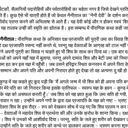
यटकों, सैलानियों पदारोहियों और पर्वतारोहियों का चहेता नगर है जिसे देखने प्रतिव
े हैं। कुछ ऐसे भी यात्री होते हैं जो केवल नैनीताल का “नैनी देवी” के दर्शन 
र्वाद प्राप्त करने की अभिलाषा से आते हैं। यह देवी कोई और न होकर स्वयं ‘शिव
ैं। यह तालाब उन्हीं की स्मृति का द्योतक है। इस सम्बन्ध में पौराणिक कथा कही ज
 नैनीताल :
पौराणिक कथा के अनिसार दक्ष प्रजापति की पुत्री उमा का विवाह श
दक्ष प्रजापति पसन्द नहीं करते थे, परन्तु यह देवताओं के आग्रह को टाल नहीं
ंने अपनी पुत्री का विवाह न चाहते हुए भी शिव के साथ कर दिया था। एक बार दक
ाओं को अपने यहाँ यज्ञ में बुलाया, परन्तु अपने दामाद शिव और बेटी उमा को निम
मा हठ कर इस यज्ञ में पहुँची। जब उसने हरिद्वार स्थित कनरवन में अपने पिता के 
 सम्मान और अपने पति और अपनी निरादर होते हुए देखा तो वह अत्यन्त दु:खी ह
कुण्ड में यह कहते हुए कूद पड़ी कि ‘मैं अगले जन्म में भी शिव को ही अपना पति 
र मेरे पति का जो निरादर किया इसके प्रतिफल – स्वरुप यज्ञ के हवन – कुण्ड में
यज्ञ को असफल करती हूँ।’ जब शिव को यह ज्ञात हुआ कि उमा सति हो गयी,
ावार न रहा। उन्होंने अपने गणों के द्वारा दक्ष प्रजापति के यज्ञ को नष्ट – भ्रष
 देवता शिव के इस रौद्र – रुप को देखकर सोच में पड़ गए कि शिव प्रलय न कर 
– देवताओं ने महादेव शिव से प्रार्थना की और उनके क्रोध के शान्त किया। दक्ष
ँगी। शिव ने उनको भी आशीर्वाद दिया। परन्तु, सति के जले हुए शरीर को देखकर 
न्होंने सति के जले हुए शरीर को कन्धे पर डालकर आकाश – भ्रमण करना शुर