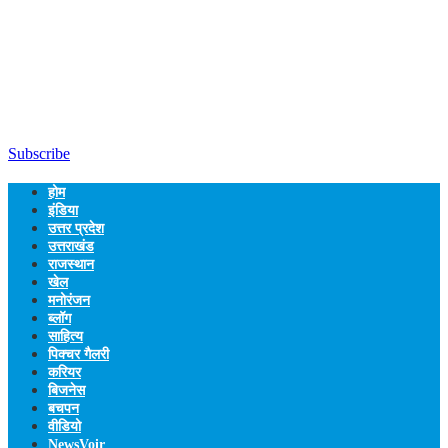
Subscribe
होम
इंडिया
उत्तर प्रदेश
उत्तराखंड
राजस्थान
खेल
मनोरंजन
ब्लॉग
साहित्य
पिक्चर गैलरी
करियर
बिजनेस
बचपन
वीडियो
NewsVoir