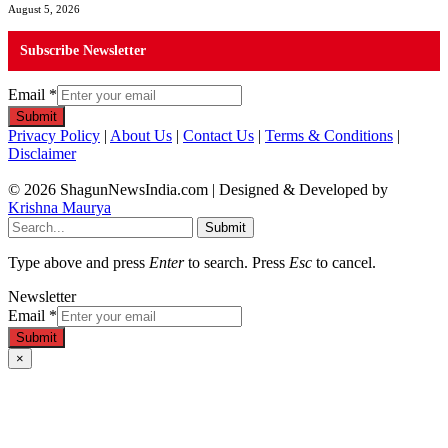
August 5, 2026
Subscribe Newsletter
Email
*
Submit
Privacy Policy
|
About Us
|
Contact Us
|
Terms & Conditions
|
Disclaimer
© 2026 ShagunNewsIndia.com | Designed & Developed by
Krishna Maurya
Submit
Type above and press
Enter
to search. Press
Esc
to cancel.
Newsletter
Email
*
Submit
×