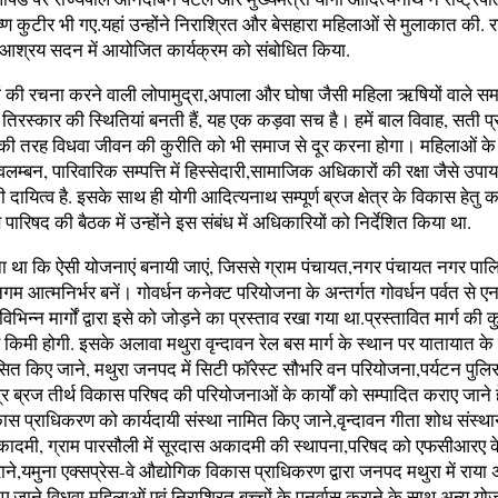
्ण कुटीर भी गए.यहां उन्होंने निराश्रित और बेसहारा महिलाओं से मुलाकात की. रा
र आश्रय सदन में आयोजित कार्यक्रम को संबोधित किया.
ं की रचना करने वाली लोपामुद्रा,अपाला और घोषा जैसी महिला ऋषियों वाले समा
तिरस्कार की स्थितियां बनती हैं, यह एक कड़वा सच है। हमें बाल विवाह, सती प
 की तरह विधवा जीवन की कुरीति को भी समाज से दूर करना होगा। महिलाओं के पु
वलम्बन, पारिवारिक सम्पत्ति में हिस्सेदारी,सामाजिक अधिकारों की रक्षा जैसे उप
दायित्व है. इसके साथ ही योगी आदित्यनाथ सम्पूर्ण ब्रज क्षेत्र के विकास हेतु कट
पारिषद की बैठक में उन्होंने इस संबंध में अधिकारियों को निर्देशित किया था.
था कि ऐसी योजनाएं बनायी जाएं, जिससे ग्राम पंचायत,नगर पंचायत नगर पाल
म आत्मनिर्भर बनें। गोवर्धन कनेक्ट परियोजना के अन्तर्गत गोवर्धन पर्वत से 
भिन्न मार्गों द्वारा इसे को जोड़ने का प्रस्ताव रखा गया था.प्रस्तावित मार्ग की 
िमी होगी. इसके अलावा मथुरा वृन्दावन रेल बस मार्ग के स्थान पर यातायात के
त किए जाने, मथुरा जनपद में सिटी फॉरेस्ट सौभरि वन परियोजना,पर्यटन पुलि
्र ब्रज तीर्थ विकास परिषद की परियोजनाओं के कार्यों को सम्पादित कराए जाने ह
कास प्राधिकरण को कार्यदायी संस्था नामित किए जाने,वृन्दावन गीता शोध संस्था
ादमी, ग्राम पारसौली में सूरदास अकादमी की स्थापना,परिषद को एफसीआरए के
ने,यमुना एक्सप्रेस-वे औद्योगिक विकास प्राधिकरण द्वारा जनपद मथुरा में राया 
जाने,विधवा महिलाओं एवं निराश्रित बच्चों के पुनर्वास कराने के साथ अन्य य