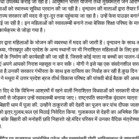
ुविधा उपलब्ध कराई जा रही हैं। आयुष्मान भारत योजना तथा मुख्यमंत्री जन आरो
ाओं को स्वास्थ्य सुविधा प्रदान की जा रही है। वृन्दावन की माताओं द्वारा तैयार 
ज्य सरकार की मदद से दूर-दूर तक पहुंचाया जा रहा है। उन्हें फेस पाउडर बनान
 जा रही है। इन महिलाओं को स्वावलम्बी बनाने तथा बेसिक शिक्षा परिषद के माध्य
 कार्यक्रम से जोड़ा गया है।
ार द्वारा महिलाओं के भोजन की व्यवस्था में मदद की जाती है। वृन्दावन के साथ
या, गोरखपुर और प्रदेश के अन्य स्थानों पर भी निराश्रित महिलाओं के लिए इस
ं के निर्माण की कार्यवाही की जा रही है. जिससे कोई माता या बच्चों का पालन
एं अपने आपको निराश महसूस न कर सकें। योगी ने इसे यह एक संवदेनशील स
या है.उनकी सरकार गंभीरता के साथ इस दायित्व का निर्वाह कर रही है.कुछ दिन 
े मथुरा में उत्तर प्रदेश ब्रज तीर्थ विकास परिषद की पांचवी बोर्ड बैठक की अध्य
र्देश दिए थे कि विभिन्न आश्रमों में रहने वाली निराश्रित विधवाओं को सरकारी योज
्रमों से जोड़कर उन्हें स्वावलम्बी बनाया जाए। राष्ट्रपति सपत्नीक वृंदावन यात्र
ंकेबिहारी धाम में पूजा की. उन्होंने ठाकुरजी की देहरी का पूजन कर पांच दीपक जला
ी को इत्र,गुलाब,फल एवं मिठाई निवेदित किया. गुलाबजल से देहरी का अभिषेक क
बांके बिहारी की मनोहरी छवि निहारते रहे.मंदिर परिसर में उनका वैदिक मंत्रोच्
ा.
हेलीपैड पर राज्यपाल आनंदीबेन पटेल और मुख्यमंत्री योगी आदित्यनाथ ने राष्ट्रप