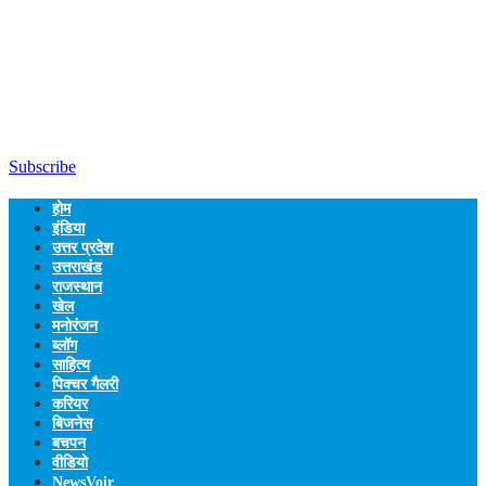
Subscribe
होम
इंडिया
उत्तर प्रदेश
उत्तराखंड
राजस्थान
खेल
मनोरंजन
ब्लॉग
साहित्य
पिक्चर गैलरी
करियर
बिजनेस
बचपन
वीडियो
NewsVoir