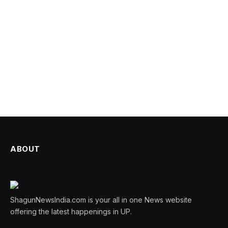
ABOUT
ShagunNewsIndia.com is your all in one News website
offering the latest happenings in UP.