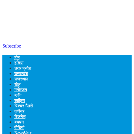
Subscribe
होम
इंडिया
उत्तर प्रदेश
उत्तराखंड
राजस्थान
खेल
मनोरंजन
ब्लॉग
साहित्य
पिक्चर गैलरी
करियर
बिजनेस
बचपन
वीडियो
NewsVoir