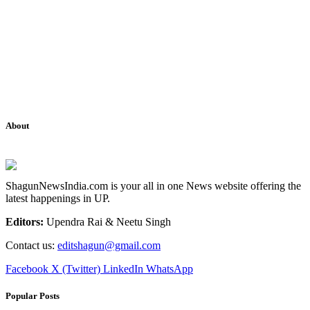
About
ShagunNewsIndia.com is your all in one News website offering the
latest happenings in UP.
Editors:
Upendra Rai & Neetu Singh
Contact us:
editshagun@gmail.com
Facebook
X (Twitter)
LinkedIn
WhatsApp
Popular Posts