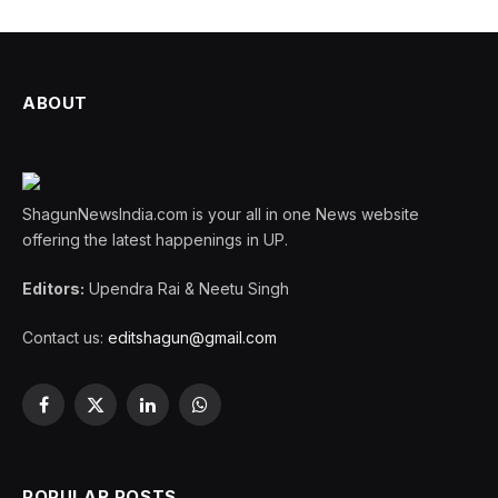
ABOUT
ShagunNewsIndia.com is your all in one News website
offering the latest happenings in UP.
Editors:
Upendra Rai & Neetu Singh
Contact us:
editshagun@gmail.com
Facebook
X
LinkedIn
WhatsApp
(Twitter)
POPULAR POSTS