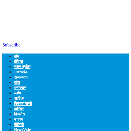
Subscribe
होम
इंडिया
उत्तर प्रदेश
उत्तराखंड
राजस्थान
खेल
मनोरंजन
ब्लॉग
साहित्य
पिक्चर गैलरी
करियर
बिजनेस
बचपन
वीडियो
NewsVoir