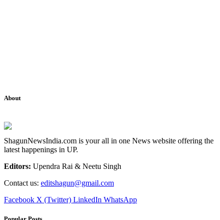
About
ShagunNewsIndia.com is your all in one News website offering the
latest happenings in UP.
Editors:
Upendra Rai & Neetu Singh
Contact us:
editshagun@gmail.com
Facebook
X (Twitter)
LinkedIn
WhatsApp
Popular Posts