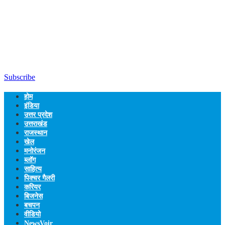
Subscribe
होम
इंडिया
उत्तर प्रदेश
उत्तराखंड
राजस्थान
खेल
मनोरंजन
ब्लॉग
साहित्य
पिक्चर गैलरी
करियर
बिजनेस
बचपन
वीडियो
NewsVoir