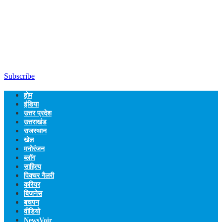
Subscribe
होम
इंडिया
उत्तर प्रदेश
उत्तराखंड
राजस्थान
खेल
मनोरंजन
ब्लॉग
साहित्य
पिक्चर गैलरी
करियर
बिजनेस
बचपन
वीडियो
NewsVoir