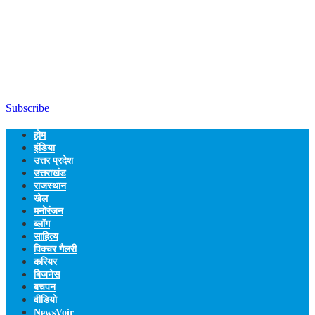
Subscribe
होम
इंडिया
उत्तर प्रदेश
उत्तराखंड
राजस्थान
खेल
मनोरंजन
ब्लॉग
साहित्य
पिक्चर गैलरी
करियर
बिजनेस
बचपन
वीडियो
NewsVoir