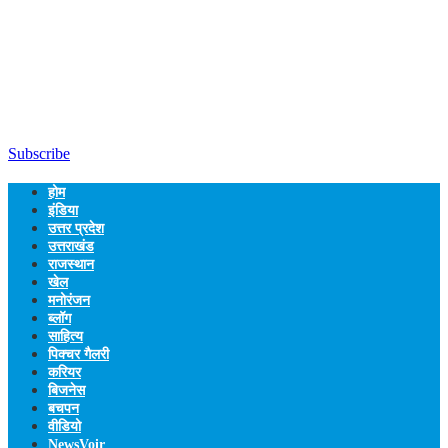
Subscribe
होम
इंडिया
उत्तर प्रदेश
उत्तराखंड
राजस्थान
खेल
मनोरंजन
ब्लॉग
साहित्य
पिक्चर गैलरी
करियर
बिजनेस
बचपन
वीडियो
NewsVoir